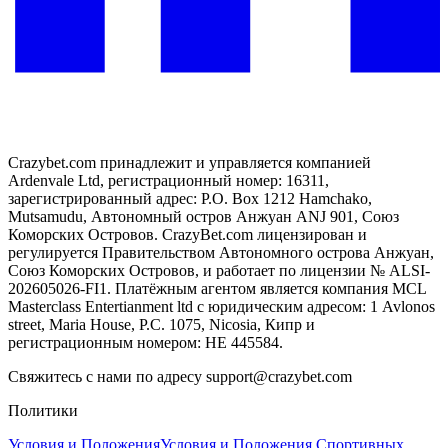
Crazybet.com принадлежит и управляется компанией
Ardenvale Ltd, регистрационный номер: 16311,
зарегистрированный адрес: P.O. Box 1212 Hamchako,
Mutsamudu, Автономный остров Анжуан ANJ 901, Союз
Коморских Островов. CrazyBet.com лицензирован и
регулируется Правительством Автономного острова Анжуан,
Союз Коморских Островов, и работает по лицензии № ALSI-
202605026-FI1. Платёжным агентом является компания MCL
Masterclass Entertianment ltd с юридическим адресом: 1 Avlonos
street, Maria House, P.C. 1075, Nicosia, Кипр и
регистрационным номером: HE 445584.
Свяжитесь с нами по адресу support@crazybet.com
Политики
Условия и Положения
Условия и Положения Спортивных