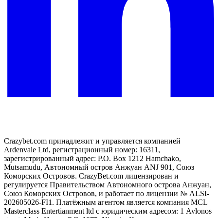
Crazybet.com принадлежит и управляется компанией
Ardenvale Ltd, регистрационный номер: 16311,
зарегистрированный адрес: P.O. Box 1212 Hamchako,
Mutsamudu, Автономный остров Анжуан ANJ 901, Союз
Коморских Островов. CrazyBet.com лицензирован и
регулируется Правительством Автономного острова Анжуан,
Союз Коморских Островов, и работает по лицензии № ALSI-
202605026-FI1. Платёжным агентом является компания MCL
Masterclass Entertianment ltd с юридическим адресом: 1 Avlonos