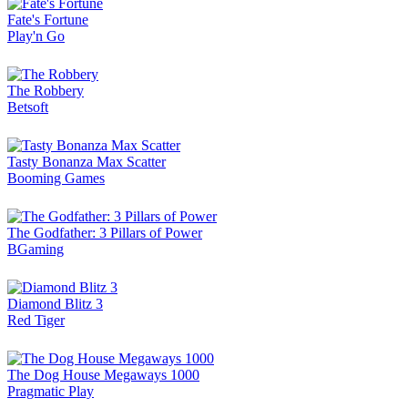
Fate's Fortune
Play'n Go
The Robbery
Betsoft
Tasty Bonanza Max Scatter
Booming Games
The Godfather: 3 Pillars of Power
BGaming
Diamond Blitz 3
Red Tiger
The Dog House Megaways 1000
Pragmatic Play