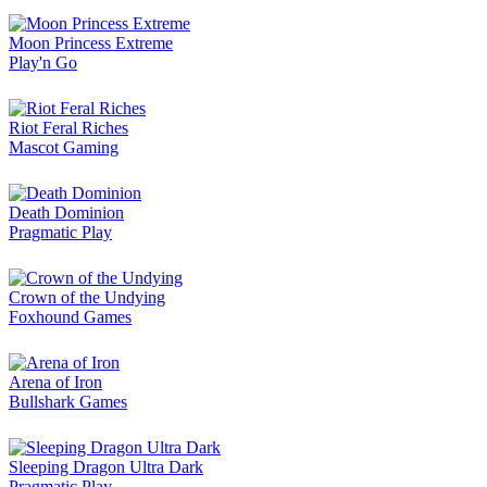
Moon Princess Extreme
Play'n Go
Riot Feral Riches
Mascot Gaming
Death Dominion
Pragmatic Play
Crown of the Undying
Foxhound Games
Arena of Iron
Bullshark Games
Sleeping Dragon Ultra Dark
Pragmatic Play