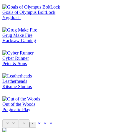
Goals of Olympus BoltLock
Yggdrasil
Grug Make Fire
Hacksaw Gaming
Cyber Runner
Peter & Sons
Leatherheads
Kitsune Studios
Out of the Woods
Pragmatic Play
1