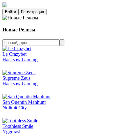
Войти
Регистрация
Новые Релизы
Le Crazybet
Hacksaw Gaming
Supreme Zeus
Hacksaw Gaming
San Quentin Manhunt
Nolimit City
Toothless Smile
Yggdrasil