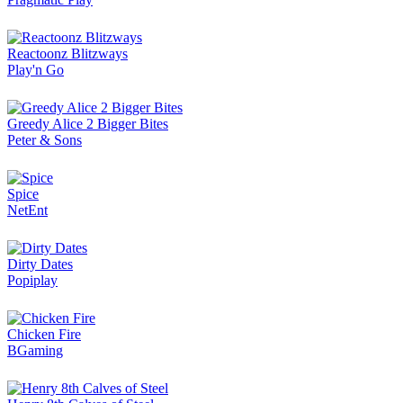
Reactoonz Blitzways
Play'n Go
Greedy Alice 2 Bigger Bites
Peter & Sons
Spice
NetEnt
Dirty Dates
Popiplay
Chicken Fire
BGaming