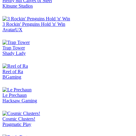
Henry 8th Calves of Steel
Kitsune Studios
3 Rockin' Penguins Hold 'n' Win
AvatarUX
Trap Tower
Shady Lady
Reel of Ra
BGaming
Le Prechaun
Hacksaw Gaming
Cosmic Clusters!
Pragmatic Play