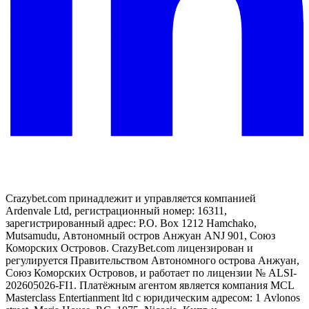
Crazybet.com принадлежит и управляется компанией
Ardenvale Ltd, регистрационный номер: 16311,
зарегистрированный адрес: P.O. Box 1212 Hamchako,
Mutsamudu, Автономный остров Анжуан ANJ 901, Союз
Коморских Островов. CrazyBet.com лицензирован и
регулируется Правительством Автономного острова Анжуан,
Союз Коморских Островов, и работает по лицензии № ALSI-
202605026-FI1. Платёжным агентом является компания MCL
Masterclass Entertianment ltd с юридическим адресом: 1 Avlonos