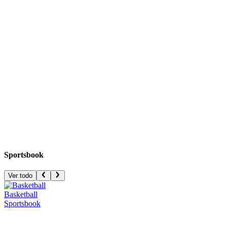
Sportsbook
Ver todo
Basketball
F
Sportsbook
S