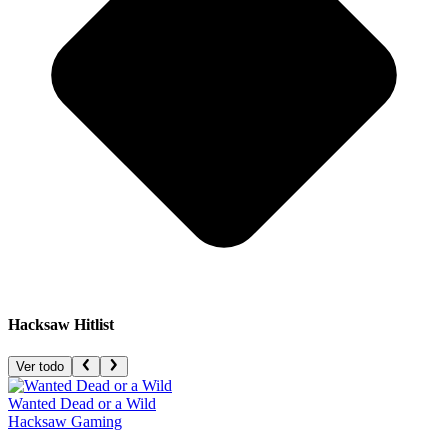
Hacksaw Hitlist
Ver todo
Wanted Dead or a Wild
Hacksaw Gaming