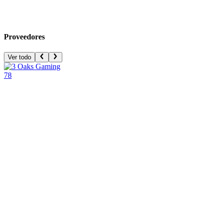
C
Proveedores
Ver todo
78
1