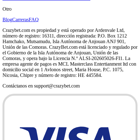
Otro
Blog
Carreras
FAQ
Crazybet.com es propiedad y está operado por Ardenvale Ltd,
número de registro: 16311, dirección registrada: P.O. Box 1212
Hamchako, Mutsamudu, Isla Autónoma de Anjouan ANJ 901,
Unión de las Comoras. CrazyBet.com está licenciado y regulado por
el Gobierno de la Isla Autónoma de Anjouan, Unión de las
Comoras, y opera bajo la Licencia N.º ALSI-202605026-FI1. La
empresa agente de pagos es MCL Masterclass Entertianment ltd con
domicilio social en 1 Avlonos street, Maria House, P.C. 1075,
Nicosia, Chipre y número de registro: HE 445584.
Contáctanos en support@crazybet.com