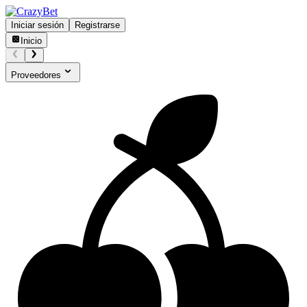
Iniciar sesión
Registrarse
Inicio
Proveedores