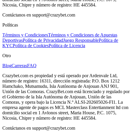
Nicosia, Chipre y número de registro: HE 445584.
Contáctanos en support@crazybet.com
Políticas
Términos y Condiciones
Términos y Condiciones de Apuestas
Deportivas
Política de Privacidad
Juego Responsable
Política de
KYC
Política de Cookies
Política de Licencia
Otro
Blog
Carreras
FAQ
Crazybet.com es propiedad y está operado por Ardenvale Ltd,
número de registro: 16311, dirección registrada: P.O. Box 1212
Hamchako, Mutsamudu, Isla Autónoma de Anjouan ANJ 901,
Unión de las Comoras. CrazyBet.com está licenciado y regulado por
el Gobierno de la Isla Autónoma de Anjouan, Unión de las
Comoras, y opera bajo la Licencia N.º ALSI-202605026-FI1. La
empresa agente de pagos es MCL Masterclass Entertianment ltd con
domicilio social en 1 Avlonos street, Maria House, P.C. 1075,
Nicosia, Chipre y número de registro: HE 445584.
Contáctanos en support@crazybet.com