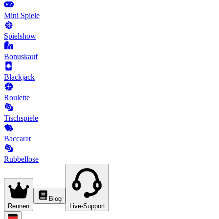
Mini Spiele
Spielshow
Bonuskauf
Blackjack
Roulette
Tischspiele
Baccarat
Rubbellose
Blog
Rennen
Live-Support