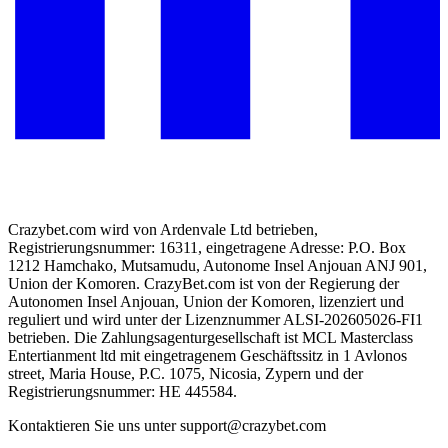
Crazybet.com wird von Ardenvale Ltd betrieben,
Registrierungsnummer: 16311, eingetragene Adresse: P.O. Box
1212 Hamchako, Mutsamudu, Autonome Insel Anjouan ANJ 901,
Union der Komoren. CrazyBet.com ist von der Regierung der
Autonomen Insel Anjouan, Union der Komoren, lizenziert und
reguliert und wird unter der Lizenznummer ALSI-202605026-FI1
betrieben. Die Zahlungsagenturgesellschaft ist MCL Masterclass
Entertianment ltd mit eingetragenem Geschäftssitz in 1 Avlonos
street, Maria House, P.C. 1075, Nicosia, Zypern und der
Registrierungsnummer: HE 445584.
Kontaktieren Sie uns unter support@crazybet.com