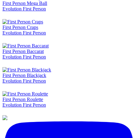
First Person Mega Ball
Evolution First Person
First Person Craps
Evolution First Person
First Person Baccarat
Evolution First Person
First Person Blackjack
Evolution First Person
First Person Roulette
Evolution First Person