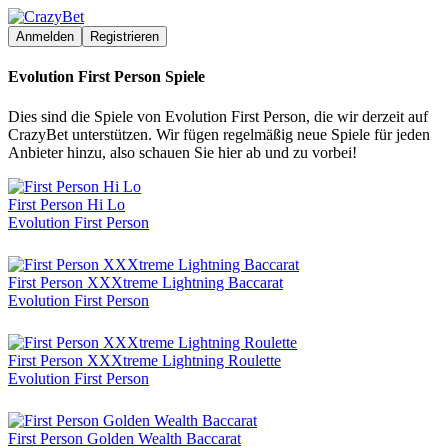
Anmelden
Registrieren
Evolution First Person Spiele
Dies sind die Spiele von Evolution First Person, die wir derzeit auf
CrazyBet unterstützen. Wir fügen regelmäßig neue Spiele für jeden
Anbieter hinzu, also schauen Sie hier ab und zu vorbei!
First Person Hi Lo
Evolution First Person
First Person XXXtreme Lightning Baccarat
Evolution First Person
First Person XXXtreme Lightning Roulette
Evolution First Person
First Person Golden Wealth Baccarat