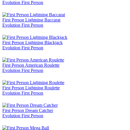
Evolution First Person
First Person Lightning Baccarat
Evolution First Person
First Person Lightning Blackjack
Evolution First Person
First Person American Roulette
Evolution First Person
First Person Lightning Roulette
Evolution First Person
First Person Dream Catcher
Evolution First Person