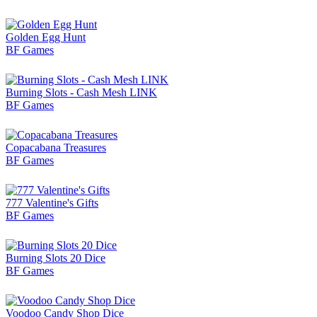
Golden Egg Hunt
BF Games
Burning Slots - Cash Mesh LINK
BF Games
Copacabana Treasures
BF Games
777 Valentine's Gifts
BF Games
Burning Slots 20 Dice
BF Games
Voodoo Candy Shop Dice