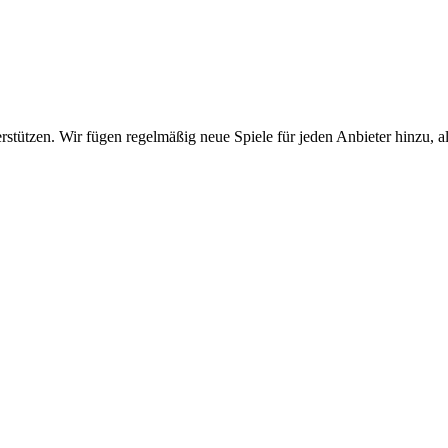
rstützen. Wir fügen regelmäßig neue Spiele für jeden Anbieter hinzu, a