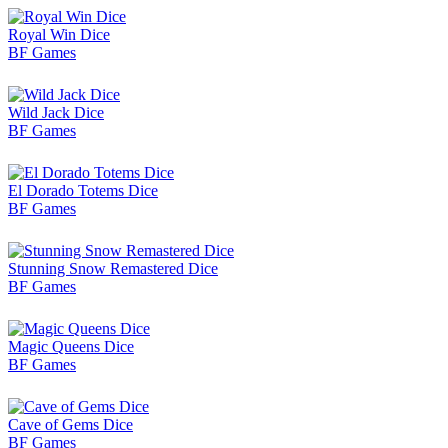
Royal Win Dice
BF Games
Wild Jack Dice
BF Games
El Dorado Totems Dice
BF Games
Stunning Snow Remastered Dice
BF Games
Magic Queens Dice
BF Games
Cave of Gems Dice
BF Games