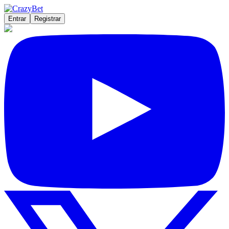
Entrar
Registrar