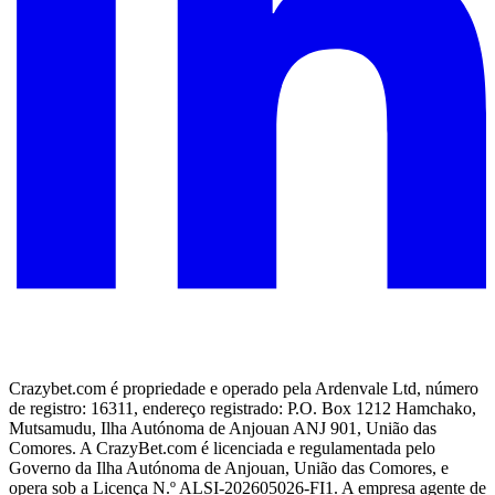
Crazybet.com é propriedade e operado pela Ardenvale Ltd, número
de registro: 16311, endereço registrado: P.O. Box 1212 Hamchako,
Mutsamudu, Ilha Autónoma de Anjouan ANJ 901, União das
Comores. A CrazyBet.com é licenciada e regulamentada pelo
Governo da Ilha Autónoma de Anjouan, União das Comores, e
opera sob a Licença N.º ALSI-202605026-FI1. A empresa agente de