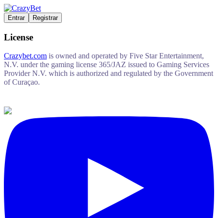
Entrar
Registrar
License
Crazybet.com
is owned and operated by Five Star Entertainment,
N.V. under the gaming license 365/JAZ issued to Gaming Services
Provider N.V. which is authorized and regulated by the Government
of Curaçao.