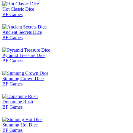
Hot Classic Dice
BF Games
Ancient Secrets Dice
BF Games
Pyramid Treasure Dice
BF Games
Stunning Crown Dice
BF Games
Dopamine Rush
BF Games
Stunning Hot Dice
BF Games