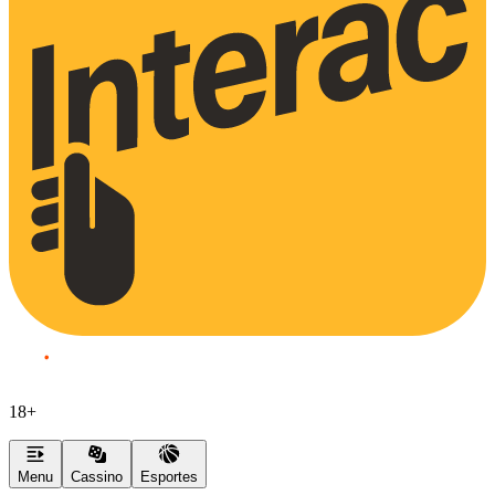
18+
Menu
Cassino
Esportes