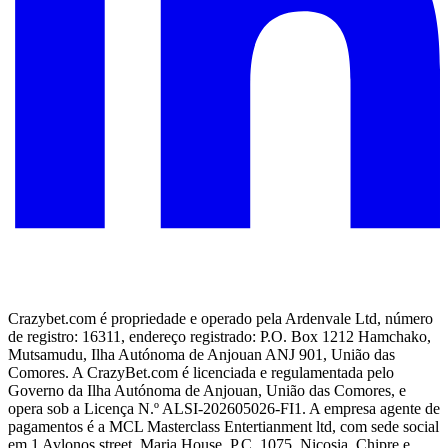
Crazybet.com é propriedade e operado pela Ardenvale Ltd, número
de registro: 16311, endereço registrado: P.O. Box 1212 Hamchako,
Mutsamudu, Ilha Autónoma de Anjouan ANJ 901, União das
Comores. A CrazyBet.com é licenciada e regulamentada pelo
Governo da Ilha Autónoma de Anjouan, União das Comores, e
opera sob a Licença N.º ALSI-202605026-FI1. A empresa agente de
pagamentos é a MCL Masterclass Entertianment ltd, com sede social
em 1 Avlonos street, Maria House, P.C. 1075, Nicosia, Chipre e