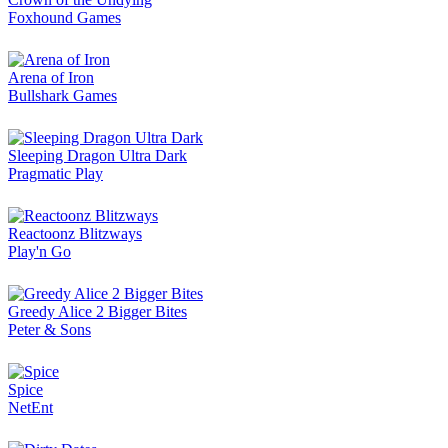
Foxhound Games
Arena of Iron
Bullshark Games
Sleeping Dragon Ultra Dark
Pragmatic Play
Reactoonz Blitzways
Play'n Go
Greedy Alice 2 Bigger Bites
Peter & Sons
Spice
NetEnt