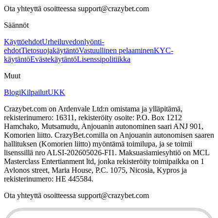
Ota yhteyttä osoitteessa support@crazybet.com
Säännöt
Käyttöehdot
Urheiluvedonlyönti-
ehdot
Tietosuojakäytäntö
Vastuullinen pelaaminen
KYC-
käytäntö
Evästekäytäntö
Lisenssipolitiikka
Muut
Blogi
Kilpailut
UKK
Crazybet.com on Ardenvale Ltd:n omistama ja ylläpitämä,
rekisterinumero: 16311, rekisteröity osoite: P.O. Box 1212
Hamchako, Mutsamudu, Anjouanin autonominen saari ANJ 901,
Komorien liitto. CrazyBet.comilla on Anjouanin autonomisen saaren
hallituksen (Komorien liitto) myöntämä toimilupa, ja se toimii
lisenssillä nro ALSI-202605026-FI1. Maksuasiamiesyhtiö on MCL
Masterclass Entertianment ltd, jonka rekisteröity toimipaikka on 1
Avlonos street, Maria House, P.C. 1075, Nicosia, Kypros ja
rekisterinumero: HE 445584.
Ota yhteyttä osoitteessa support@crazybet.com