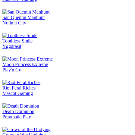
San Quentin Manhunt
Nolimit City
Toothless Smile
Yggdrasil
Moon Princess Extreme
Play'n Go
Riot Feral Riches
Mascot Gaming
Death Dominion
Pragmatic Play
Crown of the Undying