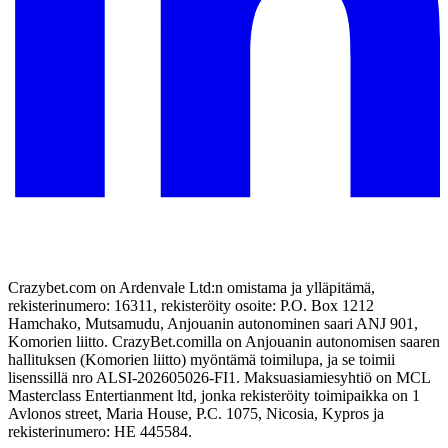
Crazybet.com on Ardenvale Ltd:n omistama ja ylläpitämä,
rekisterinumero: 16311, rekisteröity osoite: P.O. Box 1212
Hamchako, Mutsamudu, Anjouanin autonominen saari ANJ 901,
Komorien liitto. CrazyBet.comilla on Anjouanin autonomisen saaren
hallituksen (Komorien liitto) myöntämä toimilupa, ja se toimii
lisenssillä nro ALSI-202605026-FI1. Maksuasiamiesyhtiö on MCL
Masterclass Entertianment ltd, jonka rekisteröity toimipaikka on 1
Avlonos street, Maria House, P.C. 1075, Nicosia, Kypros ja
rekisterinumero: HE 445584.