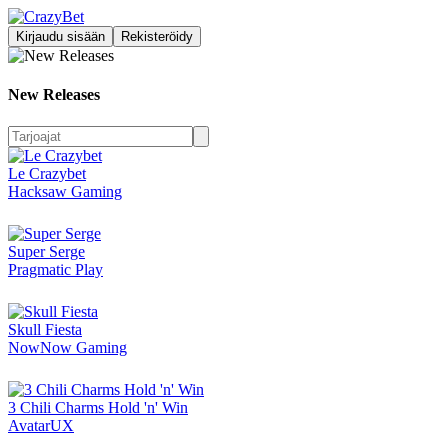
Kirjaudu sisään
Rekisteröidy
New Releases
Le Crazybet
Hacksaw Gaming
Super Serge
Pragmatic Play
Skull Fiesta
NowNow Gaming
3 Chili Charms Hold 'n' Win
AvatarUX