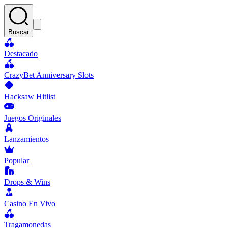
Buscar
Destacado
CrazyBet Anniversary Slots
Hacksaw Hitlist
Juegos Originales
Lanzamientos
Popular
Drops & Wins
Casino En Vivo
Tragamonedas