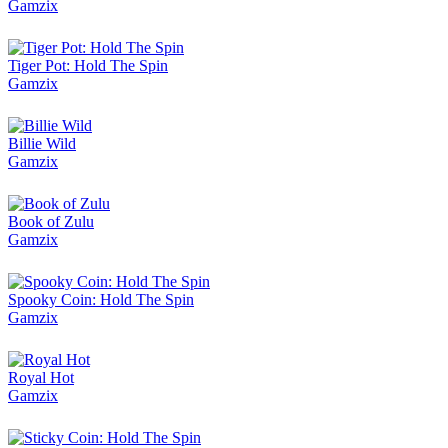
Gamzix
Tiger Pot: Hold The Spin
Gamzix
Billie Wild
Gamzix
Book of Zulu
Gamzix
Spooky Coin: Hold The Spin
Gamzix
Royal Hot
Gamzix