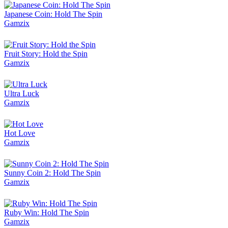
Japanese Coin: Hold The Spin
Gamzix
Fruit Story: Hold the Spin
Gamzix
Ultra Luck
Gamzix
Hot Love
Gamzix
Sunny Coin 2: Hold The Spin
Gamzix
Ruby Win: Hold The Spin
Gamzix