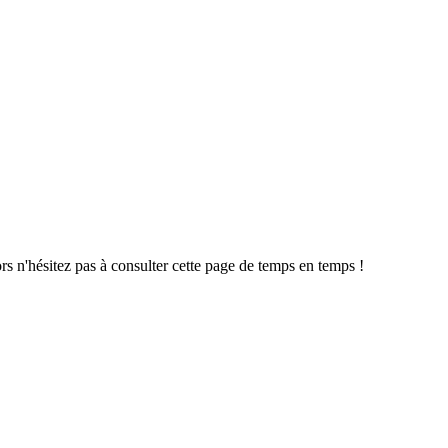
 n'hésitez pas à consulter cette page de temps en temps !