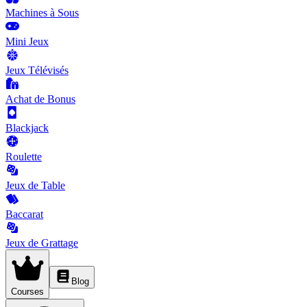
Machines à Sous
Mini Jeux
Jeux Télévisés
Achat de Bonus
Blackjack
Roulette
Jeux de Table
Baccarat
Jeux de Grattage
Blog
Courses