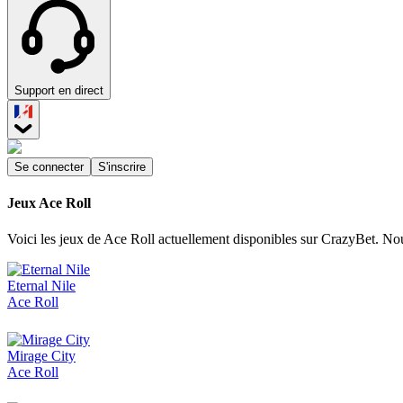
Support en direct
Se connecter
S'inscrire
Jeux Ace Roll
Voici les jeux de Ace Roll actuellement disponibles sur CrazyBet. Nou
Eternal Nile
Ace Roll
Mirage City
Ace Roll