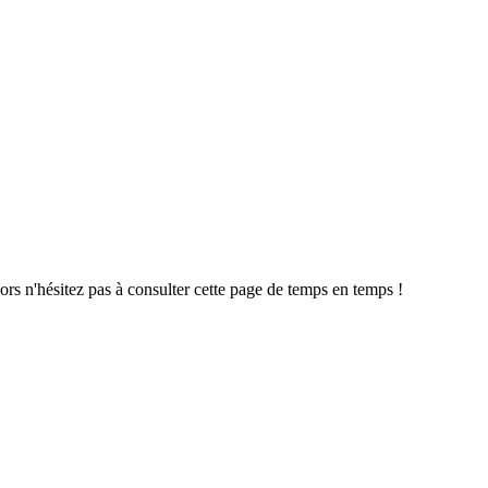
rs n'hésitez pas à consulter cette page de temps en temps !