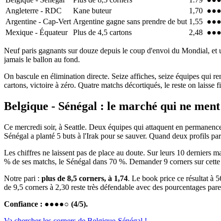
Angleterre - RDC
Kane buteur
1,70
●●
Argentine - Cap-Vert
Argentine gagne sans prendre de but
1,55
●●
Mexique - Équateur
Plus de 4,5 cartons
2,48
●●
Neuf paris gagnants sur douze depuis le coup d'envoi du Mondial, et un
jamais le ballon au fond.
On bascule en élimination directe. Seize affiches, seize équipes qui ren
cartons, victoire à zéro. Quatre matchs décortiqués, le reste on laisse fi
Belgique - Sénégal : le marché qui ne ment
Ce mercredi soir, à Seattle. Deux équipes qui attaquent en permanenc
Sénégal a planté 5 buts à l'Irak pour se sauver. Quand deux profils parei
Les chiffres ne laissent pas de place au doute. Sur leurs 10 derniers 
% de ses matchs, le Sénégal dans 70 %. Demander 9 corners sur cette a
Notre pari :
plus de 8,5 corners, à 1,74
. Le book price ce résultat à 
de 9,5 corners à 2,30 reste très défendable avec des pourcentages parei
Confiance : ●●●●○ (4/5).
Va chercher les corners de Belgique-Sénégal !