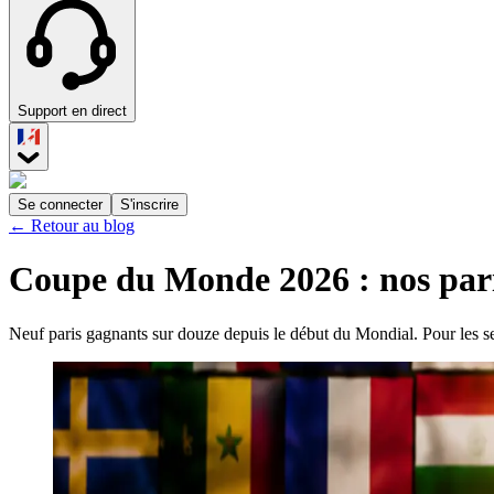
Support en direct
Se connecter
S'inscrire
←
Retour au blog
Coupe du Monde 2026 : nos paris
Neuf paris gagnants sur douze depuis le début du Mondial. Pour les seiz