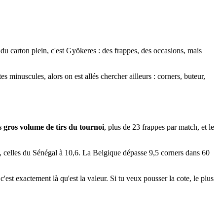
du carton plein, c'est Gyökeres : des frappes, des occasions, mais
s minuscules, alors on est allés chercher ailleurs : corners, buteur,
s gros volume de tirs du tournoi
, plus de 23 frappes par match, et le
e, celles du Sénégal à 10,6. La Belgique dépasse 9,5 corners dans 60
est exactement là qu'est la valeur. Si tu veux pousser la cote, le plus