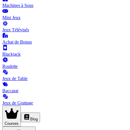
Machines à Sous
Mini Jeux
Jeux Télévisés
Achat de Bonus
Blackjack
Roulette
Jeux de Table
Baccarat
Jeux de Grattage
Blog
Courses