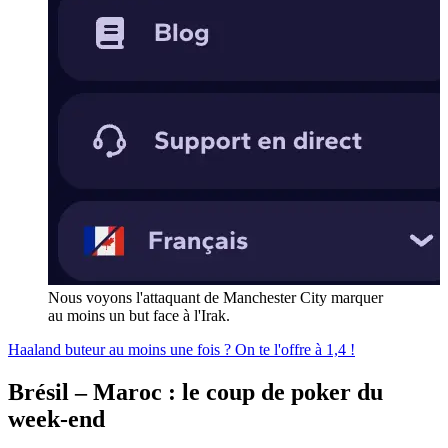
Nous voyons l'attaquant de Manchester City marquer
au moins un but face à l'Irak.
Haaland buteur au moins une fois ? On te l'offre à 1,4 !
Brésil – Maroc : le coup de poker du
week-end