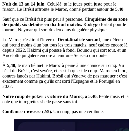
Nuit du 13 au 14 juin.
Celui-là, tu le joues petit, juste pour le
frisson. Le Brésil affronte le Maroc, donné perdant autour de
5,40
.
Sauf que ce Brésil fait plus peur à personne.
Cinquième de sa zone
de qualif, six défaites en dix-huit matchs.
Rodrygo forfait pour le
tournoi, Neymar qui sort de deux ans de galère physique.
Le Maroc, c'est tout l'inverse.
Demi-finaliste sortant
, une défense
qui prend moins d'un but tous les trois matchs, neuf cadres encore là
depuis 2022. Hakimi qui pousse à fond, Bounou qui sort tout, et un
Ancelotti qui galère encore à tenir une Seleção qui doute.
À
5,40
, le marché met le Maroc à peine à une chance sur cinq. Vu
l'état du Brésil, c'est sévère, et c'est là qu'est le coup. Maroc en bloc,
contres lancés par Hakimi, Brésil qui s'énerve de pas marquer : c'est
exactement comme ça qu'ils ont sorti l'Espagne et le Portugal en
2022.
Notre coup de poker : victoire du Maroc, à 5,40.
Petite mise, et la
cote que tu regrettes si elle passe sans toi.
Confiance : ●●○○○ (2/5).
Un coup, pas une certitude.