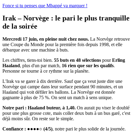
Fonce si tu penses que Mbappé va marquer !
Irak – Norvège : le pari le plus tranquille
de la soirée
Mercredi 17 juin, en pleine nuit chez nous.
La Norvège retrouve
une Coupe du Monde pour la première fois depuis 1998, et elle
débarque avec une machine à buts.
Les chiffres, tiens-toi bien.
55 buts en 48 sélections
pour
Erling
Haaland
, plus d'un par match,
16 rien que sur les qualifs
.
Personne ne tourne à ce rythme sur la planète.
L'Irak va se garer à dix derrière. Sauf que ça veut juste dire une
Norvège qui campe dans leur surface pendant 90 minutes, et un
Haaland qui voit défiler les ballons. La Norvège est donnée
gagnante à plus de 75 %. On sent un match à sens unique.
Notre pari : Haaland buteur, à 1,40.
On aurait pu viser le doublé
pour une plus grosse cote, mais coller deux buts à un bus garé, c'est
déjà moins sûr. On reste sur le simple.
Confiance : ●●●●○ (4/5)
, notre pari le plus solide de la journée.