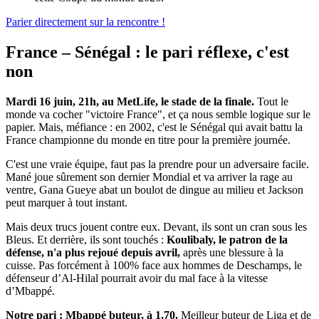
Parier directement sur la rencontre !
France – Sénégal : le pari réflexe, c'est
non
Mardi 16 juin, 21h, au MetLife, le stade de la finale.
Tout le
monde va cocher "victoire France", et ça nous semble logique sur le
papier. Mais, méfiance : en 2002, c'est le Sénégal qui avait battu la
France championne du monde en titre pour la première journée.
C'est une vraie équipe, faut pas la prendre pour un adversaire facile.
Mané joue sûrement son dernier Mondial et va arriver la rage au
ventre, Gana Gueye abat un boulot de dingue au milieu et Jackson
peut marquer à tout instant.
Mais deux trucs jouent contre eux. Devant, ils sont un cran sous les
Bleus. Et derrière, ils sont touchés :
Koulibaly, le patron de la
défense, n'a plus rejoué depuis avril,
après une blessure à la
cuisse. Pas forcément à 100% face aux hommes de Deschamps, le
défenseur d’Al-Hilal pourrait avoir du mal face à la vitesse
d’Mbappé.
Notre pari : Mbappé buteur, à 1,70.
Meilleur buteur de Liga et de