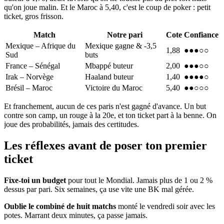
qu'on joue malin. Et le Maroc à 5,40, c'est le coup de poker : petit
ticket, gros frisson.
Match
Notre pari
Cote
Confiance
Mexique – Afrique du
Mexique gagne & -3,5
1,88
●●●○○
Sud
buts
France – Sénégal
Mbappé buteur
2,00
●●●○○
Irak – Norvège
Haaland buteur
1,40
●●●●○
Brésil – Maroc
Victoire du Maroc
5,40
●●○○○
Et franchement, aucun de ces paris n'est gagné d'avance. Un but
contre son camp, un rouge à la 20e, et ton ticket part à la benne. On
joue des probabilités, jamais des certitudes.
Les réflexes avant de poser ton premier
ticket
Fixe-toi un budget
pour tout le Mondial. Jamais plus de 1 ou 2 %
dessus par pari. Six semaines, ça use vite une BK mal gérée.
Oublie le combiné de huit matchs
monté le vendredi soir avec les
potes. Marrant deux minutes, ça passe jamais.