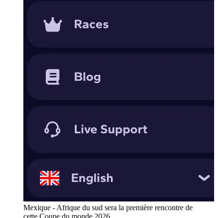
Mexique - Afrique du sud sera la première rencontre de
cette Coupe du monde 2026.