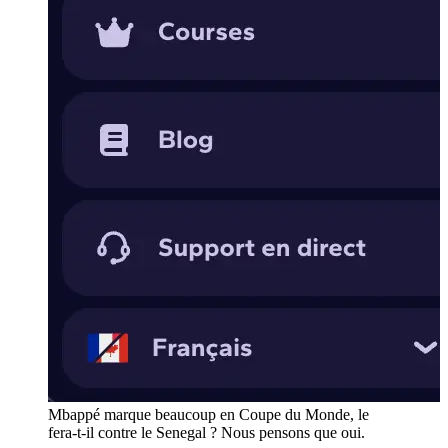
Mbappé marque beaucoup en Coupe du Monde, le
fera-t-il contre le Senegal ? Nous pensons que oui.