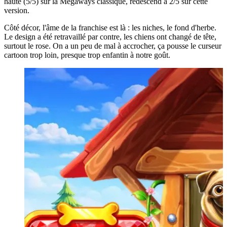
haute (5/5) sur la Megaways classique, redescend à 2/5 sur cette
version.
Côté décor, l'âme de la franchise est là : les niches, le fond d'herbe.
Le design a été retravaillé par contre, les chiens ont changé de tête,
surtout le rose. On a un peu de mal à accrocher, ça pousse le curseur
cartoon trop loin, presque trop enfantin à notre goût.