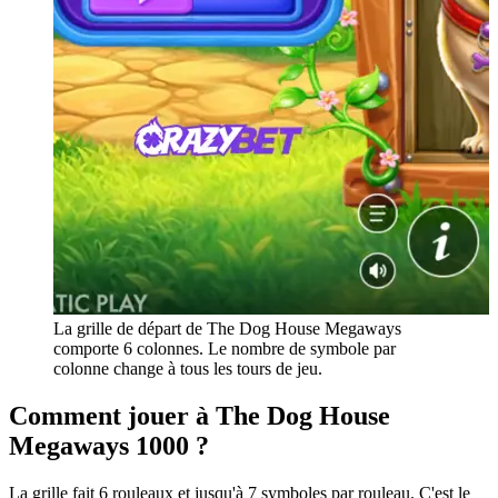
La grille de départ de The Dog House Megaways
comporte 6 colonnes. Le nombre de symbole par
colonne change à tous les tours de jeu.
Comment jouer à The Dog House
Megaways 1000 ?
La grille fait 6 rouleaux et jusqu'à 7 symboles par rouleau. C'est le