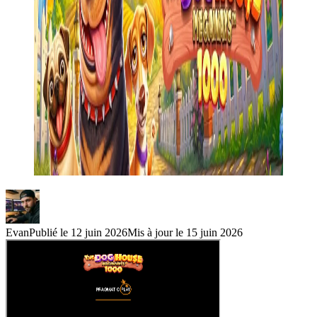
Evan
Publié le 12 juin 2026
Mis à jour le 15 juin 2026