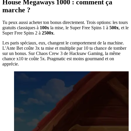
House Megaways 1000 : comment ça
marche ?
Tu peux aussi acheter ton bonus directement. Trois options: les tours
gratuits classiques à
100x
la mise, le Super Free Spins 1 à
500x
, et le
Super Free Spins 2 à
2500x
.
Les paris spéciaux, eux, changent le comportement de la machine.
L'Ante Bet coûte 3x ta mise et multiplie par 10 ta chance de tomber
sur un bonus. Sur Chaos Crew 3 de Hacksaw Gaming, la même
chance x10 te coûte 5x. Pragmatic est moins gourmand et on
apprécie.