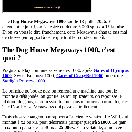
The
Dog House Megaways 1000
sort le 13 juillet 2026. En
attendant le jour J, on l'a testée en démo: 5 000 spins, à 1€ la mise.
Et on va vous le dire franchement, cette Megaways change pas mal
de choses par rapport à celle que tout le monde connaît.
The Dog House Megaways 1000, c'est
quoi ?
Pragmatic Play continue sa série des 1000, après
Gates of Olympus
1000
, Sweet Bonanza 1000,
Gates of CrazyBet 1000
ou encore
Starlight Princess 1000
.
Le principe ne bouge pas: on reprend une machine que tout le
monde a déjà jouée, on gonfle les multiplicateurs, on repousse le
plafond de gains, et on ressort le tout sous un nouveau nom. Ici, c'est
The Dog House Megaways qui passe au traitement.
Trois choses changent par rapport à l'ancienne version. Le Wild, qui
montait à x2 ou x3, peut désormais grimper jusqu'à
x1000
. Le gain
maximum passe de 12 305x à
25 000x
. Et la volatilité, annoncée