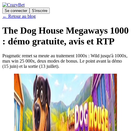
Se connecter
S'inscrire
←
Retour au blog
The Dog House Megaways 1000
: démo gratuite, avis et RTP
Pragmatic remet sa meute au traitement 1000x : Wild jusqu'à 1000x,
max win 25 000x, deux modes de bonus. Le point avant la démo
(15 juin) et la sortie (13 juillet).