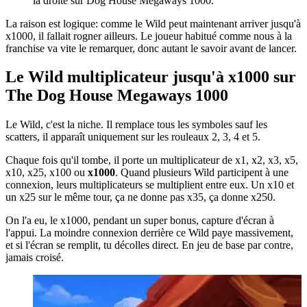
la droite sur Dog House Megaways 1000.
La raison est logique: comme le Wild peut maintenant arriver jusqu'à
x1000, il fallait rogner ailleurs. Le joueur habitué comme nous à la
franchise va vite le remarquer, donc autant le savoir avant de lancer.
Le Wild multiplicateur jusqu'à x1000 sur
The Dog House Megaways 1000
Le Wild, c'est la niche. Il remplace tous les symboles sauf les
scatters, il apparaît uniquement sur les rouleaux 2, 3, 4 et 5.
Chaque fois qu'il tombe, il porte un multiplicateur de x1, x2, x3, x5,
x10, x25, x100 ou
x1000
. Quand plusieurs Wild participent à une
connexion, leurs multiplicateurs se multiplient entre eux. Un x10 et
un x25 sur le même tour, ça ne donne pas x35, ça donne x250.
On l'a eu, le x1000, pendant un super bonus, capture d'écran à
l'appui. La moindre connexion derrière ce Wild paye massivement,
et si l'écran se remplit, tu décolles direct. En jeu de base par contre,
jamais croisé.