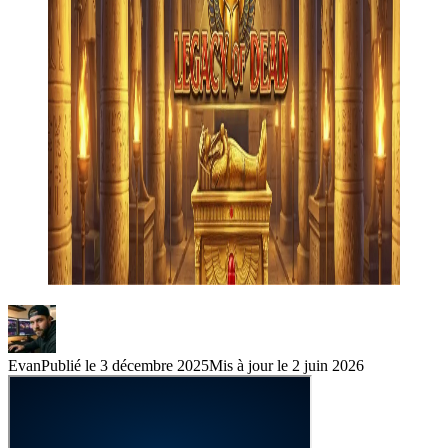
Evan
Publié le 3 décembre 2025
Mis à jour le 2 juin 2026