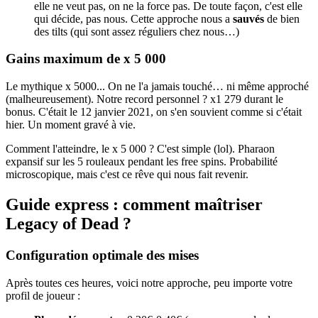
elle ne veut pas, on ne la force pas. De toute façon, c'est elle
qui décide, pas nous. Cette approche nous a
sauvés
de bien
des tilts (qui sont assez réguliers chez nous…)
Gains maximum de x 5 000
Le mythique x 5000... On ne l'a jamais touché… ni même approché
(malheureusement). Notre record personnel ? x1 279 durant le
bonus. C'était le 12 janvier 2021, on s'en souvient comme si c'était
hier. Un moment gravé à vie.
Comment l'atteindre, le x 5 000 ? C'est simple (lol). Pharaon
expansif sur les 5 rouleaux pendant les free spins. Probabilité
microscopique, mais c'est ce rêve qui nous fait revenir.
Guide express : comment maîtriser
Legacy of Dead ?
Configuration optimale des mises
Après toutes ces heures, voici notre approche, peu importe votre
profil de joueur :