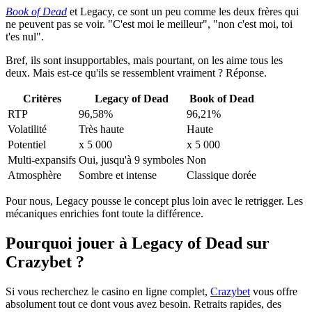
Book of Dead
et Legacy, ce sont un peu comme les deux frères qui
ne peuvent pas se voir. "C'est moi le meilleur", "non c'est moi, toi
t'es nul".
Bref, ils sont insupportables, mais pourtant, on les aime tous les
deux. Mais est-ce qu'ils se ressemblent vraiment ? Réponse.
Critères
Legacy of Dead
Book of Dead
RTP
96,58%
96,21%
Volatilité
Très haute
Haute
Potentiel
x 5 000
x 5 000
Multi-expansifs
Oui, jusqu'à 9 symboles
Non
Atmosphère
Sombre et intense
Classique dorée
Pour nous, Legacy pousse le concept plus loin avec le retrigger. Les
mécaniques enrichies font toute la différence.
Pourquoi jouer à Legacy of Dead sur
Crazybet ?
Si vous recherchez le casino en ligne complet,
Crazybet
vous offre
absolument tout ce dont vous avez besoin. Retraits rapides, des