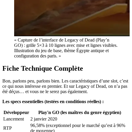
« Capture de l’interface de Legacy of Dead (Play’n
GO) : grille 5×3 à 10 lignes avec mise et lignes visibles.
Illustration du jeu de base, thème Égypte antique et
configuration des paris. »
Fiche Technique Complète
Bon, parlons peu, parlons bien. Les caractéristiques d’une slot, c’est
ce qui nous intéresse en premier. Et sur Legacy of Dead, on n’a pas
été déçus… et vous ne le serez pas également.
Les specs essentielles (testées en conditions réelles) :
Développeur
Play'n GO (les maîtres du genre égyptien)
Lancement
2 janvier 2020
96,58% (exceptionnel pour le marché qu’est à 96%
RTP
de moyenne)