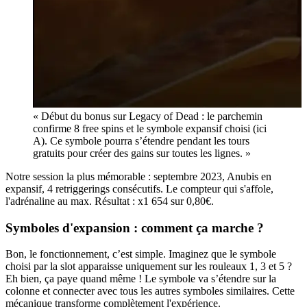
« Début du bonus sur Legacy of Dead : le parchemin
confirme 8 free spins et le symbole expansif choisi (ici
A). Ce symbole pourra s’étendre pendant les tours
gratuits pour créer des gains sur toutes les lignes. »
Notre session la plus mémorable : septembre 2023, Anubis en
expansif, 4 retriggerings consécutifs. Le compteur qui s'affole,
l'adrénaline au max. Résultat : x1 654 sur 0,80€.
Symboles d'expansion : comment ça marche ?
Bon, le fonctionnement, c’est simple. Imaginez que le symbole
choisi par la slot apparaisse uniquement sur les rouleaux 1, 3 et 5 ?
Eh bien, ça paye quand même ! Le symbole va s’étendre sur la
colonne et connecter avec tous les autres symboles similaires. Cette
mécanique transforme complètement l'expérience.