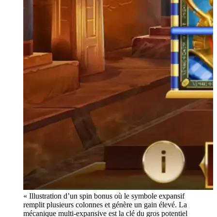
« Illustration d’un spin bonus où le symbole expansif
remplit plusieurs colonnes et génère un gain élevé. La
mécanique multi-expansive est la clé du gros potentiel