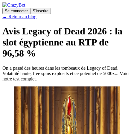
Se connecter
S'inscrire
←
Retour au blog
Avis Legacy of Dead 2026 : la
slot égyptienne au RTP de
96,58 %
On a passé des heures dans les tombeaux de Legacy of Dead.
Volatilité haute, free spins explosifs et ce potentiel de 5000x... Voici
notre test complet.