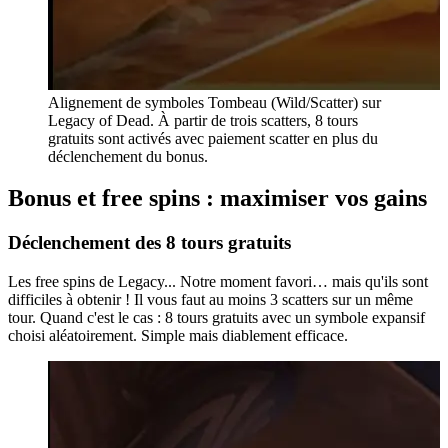
Alignement de symboles Tombeau (Wild/Scatter) sur
Legacy of Dead. À partir de trois scatters, 8 tours
gratuits sont activés avec paiement scatter en plus du
déclenchement du bonus.
Bonus et free spins : maximiser vos gains
Déclenchement des 8 tours gratuits
Les free spins de Legacy... Notre moment favori… mais qu'ils sont
difficiles à obtenir ! Il vous faut au moins 3 scatters sur un même
tour. Quand c'est le cas : 8 tours gratuits avec un symbole expansif
choisi aléatoirement. Simple mais diablement efficace.