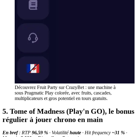
Découvrez Fruit Party sur CrazyBet : une machine à
sous Pragmatic Play colorée, avec fruits, cascades,
multiplicateurs et gros potentiel en tours gratuits.
5. Tome of Madness (Play'n GO), le bonus
régulier à jouer chrono en main
En bref
: RTP
96,59 %
· Volatilité
haute
· Hit frequency
~31 %
·