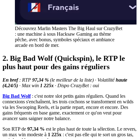
Découvrez Marlin Masters The Big Haul sur CrazyBet
: une machine à sous Hacksaw Gaming au thème
pêche, avec bonus, symboles spéciaux et ambiance
arcade en bord de mer.
2. Big Bad Wolf (Quickspin), le RTP le
plus haut pour des gains réguliers
En bref
: RTP
97,34 %
(le meilleur de la liste) · Volatilité
haute
(4,24/5)
· Max win
1 225x
· Dispo CrazyBet : oui
Big Bad Wolf
: c'est notre slot petits gains réguliers. Quand les
connexions s'enchaînent, les trois cochons se transforment en wilds
via les Swooping Reels, et la partie repart, encore et encore. Des
gains fréquents en base game, exactement ce qu'on veut pour
avancer sans saigner notre balance.
Son RTP de
97,34 %
est le plus haut de toute la sélection. Le revers,
un max win modeste à
1 225x
: c'est pas elle qui te sort un gros tas,