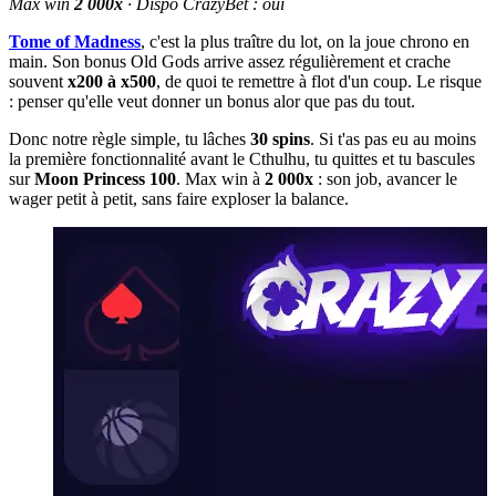
Max win
2 000x
· Dispo CrazyBet : oui
Tome of Madness
, c'est la plus traître du lot, on la joue chrono en
main. Son bonus Old Gods arrive assez régulièrement et crache
souvent
x200 à x500
, de quoi te remettre à flot d'un coup. Le risque
: penser qu'elle veut donner un bonus alor que pas du tout.
Donc notre règle simple, tu lâches
30 spins
. Si t'as pas eu au moins
la première fonctionnalité avant le Cthulhu, tu quittes et tu bascules
sur
Moon Princess 100
. Max win à
2 000x
: son job, avancer le
wager petit à petit, sans faire exploser la balance.