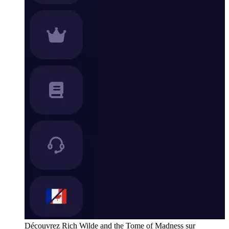
Découvrez Rich Wilde and the Tome of Madness sur